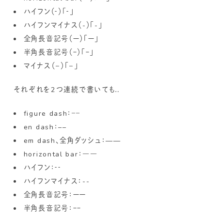
ハイフン（‐）「‐」
ハイフンマイナス（-）「-」
全角長音記号（ー）「ー」
半角長音記号（ｰ）「ｰ」
マイナス（−）「−」
それぞれを2つ連続で書いても…
figure dash：‒‒
en dash：––
em dash、全角ダッシュ：——
horizontal bar：――
ハイフン：‐‐
ハイフンマイナス：--
全角長音記号：ーー
半角長音記号：ｰｰ